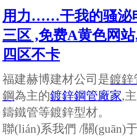
用力……干我的骚泌
三区 ,免费A黄色网
四区不卡
福建赫博建材公司是
鍍鋅
鋼
為主的
鍍鋅鋼管廠家
,
主
鑄鐵管等鍍鋅型材。
聯(lián)系我們
/
關(guān